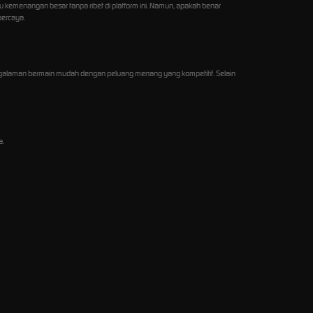
u kemenangan besar tanpa ribet di platform ini. Namun, apakah benar
percaya.
pengalaman bermain mudah dengan peluang menang yang kompetitif. Selain
a.