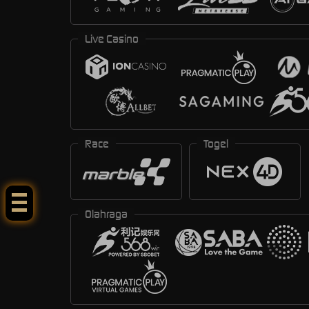
Live Casino
Race
Togel
Tap Me!
Olahraga