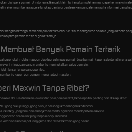
incangkan oleh para pemain di Indonesia. Banyak klaim tentang kemudahan mendapatkan maxwin ata
el ini akan membahas secara lengkap dan jujur berdasarkan pengalaman serta informasi yang ter
 slot dengan berbagai tema dan provider terkenal. Situs ini menargetkan pemain yang mencari 
utama para pemain masih di game slotnya.
 Membuat Banyak Pemain Tertarik
wat perangkat mobile maupun desktop, sehingga pemain bisa bermain kapan saja dan di mana saj
an event mingguan yang membantu meningkatkan saldo bermain.
ebih lancar tanpa gangguan lag.
p membantu kapan pun pemain menghadapi masalah.
ri Maxwin Tanpa Ribet?
ain slot. Berdasarkan review dari para pemain aktif, beberapa hal penting bisa disimpulkan:
 yang cukup tinggi, yang artinya peluang kemenangan lebih besar.
rlu strategi yang baik dan manajemen modal agar bisa mendapatkan maxwin.
nggunakan sistem fair play tanpa manipulasi hasil.
an kombinasi antara peluang game dan teknik bermain yang benar.