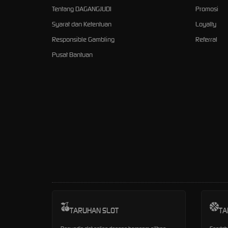
Tentang DAGANGJUDI
Promosi
Syarat dan Ketentuan
Loyalty
Responsible Gambling
Referral
Pusat Bantuan
TARUHAN SLOT
TA