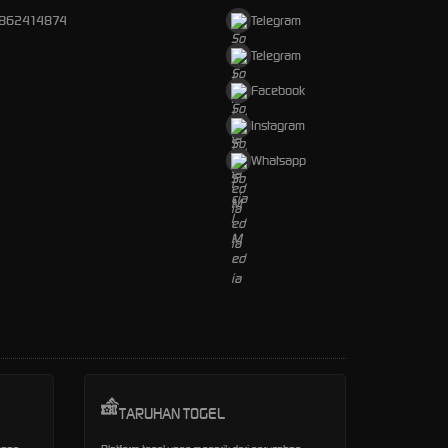
862414874
Telegram
Telegram
Facebook
Instagram
Whatsapp
TARUHAN TOGEL