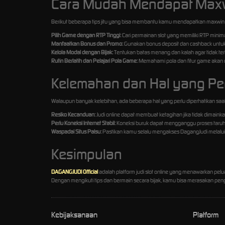
Cara Mudah Mendapat Maxw
Berikut beberapa tips jitu yang bisa membantu kamu mendapatkan maxwin t
Pilih Game dengan RTP Tinggi:
Cari permainan slot yang memiliki RTP mini
Manfaatkan Bonus dan Promo:
Gunakan bonus deposit dan cashback unt
Kelola Modal dengan Bijak:
Tentukan batas menang dan kalah agar tidak te
Rutin Berlatih dan Pelajari Pola Game:
Memahami pola dan fitur game akan
Kelemahan dan Hal yang Per
Walaupun banyak kelebihan, ada beberapa hal yang perlu diperhatikan saat
Resiko Kecanduan:
Judi online dapat membuat ketagihan jika tidak dimaink
Perlu Koneksi Internet Stabil:
Koneksi buruk dapat mengganggu proses taru
Waspadai Situs Palsu:
Pastikan kamu selalu mengakses DagangJudi melalui 
Kesimpulan
DAGANGJUDI Official
adalah platform judi slot online yang menawarkan pe
Dengan mengikuti tips dan bermain secara bijak, kamu bisa merasakan
Kebijaksanaan
Platform