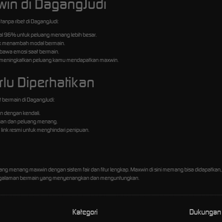
in di DagangJudi
anpa ribet di DagangJudi:
mal 96% untuk peluang menang lebih besar.
uk menambah modal bermain.
rbawa emosi saat bermain.
 meningkatkan peluang kamu mendapatkan maxwin.
lu Diperhatikan
 bermain di DagangJudi:
an dengan kendali.
han dan peluang menang.
link resmi untuk menghindari penipuan.
luang menang maxwin dengan sistem fair dan fitur lengkap. Maxwin di sini memang bisa didapat
 pengalaman bermain yang menyenangkan dan menguntungkan.
Kategori
Dukungan