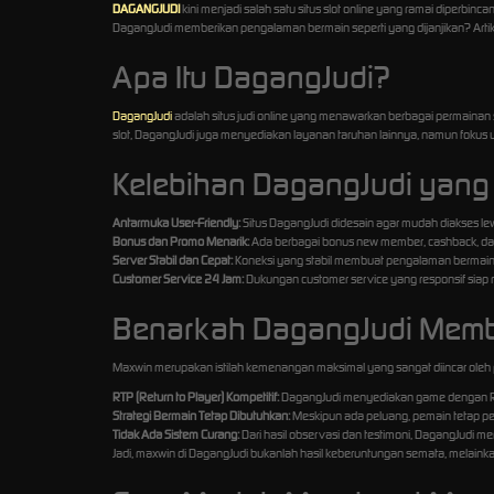
DAGANGJUDI
kini menjadi salah satu situs slot online yang ramai diperb
DagangJudi memberikan pengalaman bermain seperti yang dijanjikan? Artik
Apa Itu DagangJudi?
DagangJudi
adalah situs judi online yang menawarkan berbagai permainan
slot, DagangJudi juga menyediakan layanan taruhan lainnya, namun fokus 
Kelebihan DagangJudi yang
Antarmuka User-Friendly:
Situs DagangJudi didesain agar mudah diakses le
Bonus dan Promo Menarik:
Ada berbagai bonus new member, cashback, d
Server Stabil dan Cepat:
Koneksi yang stabil membuat pengalaman bermain l
Customer Service 24 Jam:
Dukungan customer service yang responsif sia
Benarkah DagangJudi Membe
Maxwin merupakan istilah kemenangan maksimal yang sangat diincar oleh pem
RTP (Return to Player) Kompetitif:
DagangJudi menyediakan game dengan RTP
Strategi Bermain Tetap Dibutuhkan:
Meskipun ada peluang, pemain tetap pe
Tidak Ada Sistem Curang:
Dari hasil observasi dan testimoni, DagangJudi me
Jadi, maxwin di DagangJudi bukanlah hasil keberuntungan semata, melaink