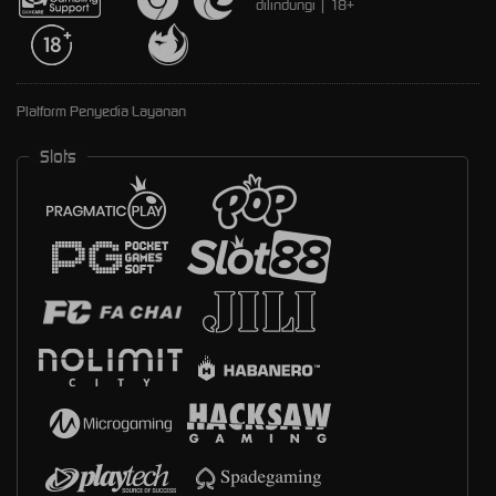
dilindungi | 18+
Platform Penyedia Layanan
Slots