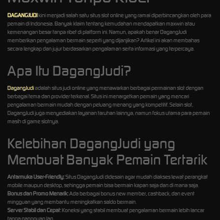
DAGANGJUDI
kini menjadi salah satu situs slot online yang ramai diperbincangkan oleh para
pemain di Indonesia. Banyak klaim tentang kemudahan mendapatkan maxwin atau
kemenangan besar tanpa ribet di platform ini. Namun, apakah benar DagangJudi
memberikan pengalaman bermain seperti yang dijanjikan? Artikel ini akan membahas
secara lengkap dan jujur berdasarkan pengalaman serta informasi yang terpercaya.
Apa Itu DagangJudi?
DagangJudi
adalah situs judi online yang menawarkan berbagai permainan slot dengan
berbagai tema dan provider terkenal. Situs ini menargetkan pemain yang mencari
pengalaman bermain mudah dengan peluang menang yang kompetitif. Selain slot,
DagangJudi juga menyediakan layanan taruhan lainnya, namun fokus utama para pemain
masih di game slotnya.
Kelebihan DagangJudi yang
Membuat Banyak Pemain Tertarik
Antarmuka User-Friendly:
Situs DagangJudi didesain agar mudah diakses lewat perangkat
mobile maupun desktop, sehingga pemain bisa bermain kapan saja dan di mana saja.
Bonus dan Promo Menarik:
Ada berbagai bonus new member, cashback, dan event
mingguan yang membantu meningkatkan saldo bermain.
Server Stabil dan Cepat:
Koneksi yang stabil membuat pengalaman bermain lebih lancar
tanpa gangguan lag.