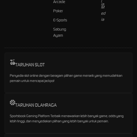
Arcade
Poker
E-Sports
Sabung
Ayam
TARUHAN SLOT
Penyedia slot online dengan beragam pilihan game menarik yang memudahkan
pemain untuk mencapai jackpot
TARUHAN OLAHRAGA
Sportsbook Gaming Platform Terbaik menawarkan lebih banyak game, odds yang
lebih tinggi, dan menyediakan pilihan yang lebih banyak untuk pemain.