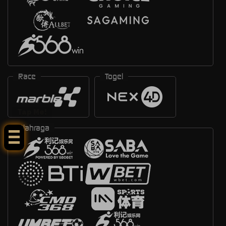
Race
Togel
Olahraga