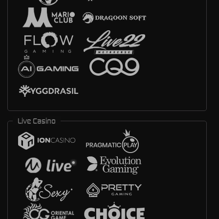
Live Casino