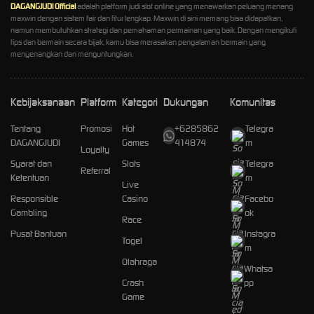
DAGANGJUDI Official
adalah platform judi slot online yang menawarkan peluang menang
maxwin dengan sistem fair dan fitur lengkap. Maxwin di sini memang bisa didapatkan,
namun membutuhkan strategi dan pemahaman permainan yang baik. Dengan mengikuti
tips dan bermain secara bijak, kamu bisa merasakan pengalaman bermain yang
menyenangkan dan menguntungkan.
Kebijaksanaan
Platform
Kategori
Dukungan
Komunitas
Tentang
Promosi
Hot
+6285862
Telegra
DAGANGJUDI
Games
414874
m
Loyalty
Syarat dan
Slots
Telegra
Referral
Ketentuan
m
Live
Responsible
Casino
Facebo
Gambling
ok
Race
Pusat Bantuan
Instagra
Togel
m
Olahraga
Whatsa
Crash
pp
Game