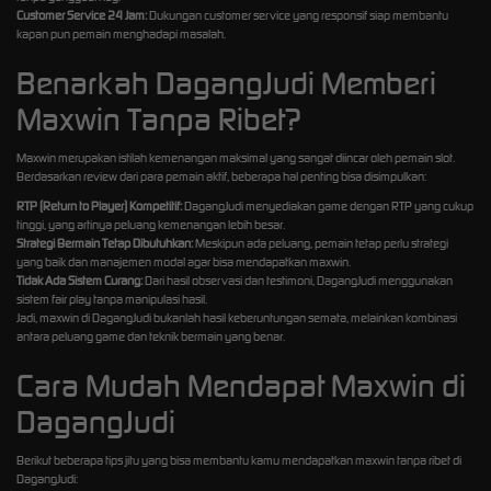
Customer Service 24 Jam:
Dukungan customer service yang responsif siap membantu
kapan pun pemain menghadapi masalah.
Benarkah DagangJudi Memberi
Maxwin Tanpa Ribet?
Maxwin merupakan istilah kemenangan maksimal yang sangat diincar oleh pemain slot.
Berdasarkan review dari para pemain aktif, beberapa hal penting bisa disimpulkan:
RTP (Return to Player) Kompetitif:
DagangJudi menyediakan game dengan RTP yang cukup
tinggi, yang artinya peluang kemenangan lebih besar.
Strategi Bermain Tetap Dibutuhkan:
Meskipun ada peluang, pemain tetap perlu strategi
yang baik dan manajemen modal agar bisa mendapatkan maxwin.
Tidak Ada Sistem Curang:
Dari hasil observasi dan testimoni, DagangJudi menggunakan
sistem fair play tanpa manipulasi hasil.
Jadi, maxwin di DagangJudi bukanlah hasil keberuntungan semata, melainkan kombinasi
antara peluang game dan teknik bermain yang benar.
Cara Mudah Mendapat Maxwin di
DagangJudi
Berikut beberapa tips jitu yang bisa membantu kamu mendapatkan maxwin tanpa ribet di
DagangJudi: