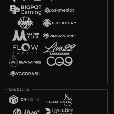
Live Casino