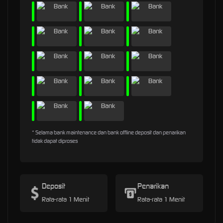
* Selama bank maintenance dan bank offline deposit dan penarikan
tidak dapat diproses
Deposit
Penarikan
Rata-rata 1 Menit
Rata-rata 1 Menit