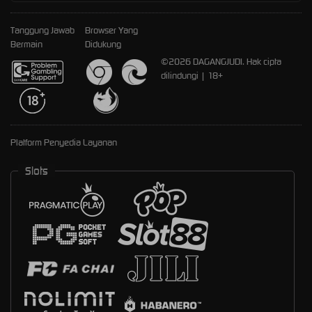
Tanggung Jawab
Browser Yang
Bermain
Didukung
©2026 DAGANGJUDI. Hak cipta
dilindungi | 18+
Platform Penyedia Layanan
Slots