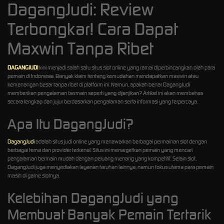
DagangJudi: Review
Terbongkar! Cara Dapat
Maxwin Tanpa Ribet
DAGANGJUDI
kini menjadi salah satu situs slot online yang ramai diperbincangkan oleh para
pemain di Indonesia. Banyak klaim tentang kemudahan mendapatkan maxwin atau
kemenangan besar tanpa ribet di platform ini. Namun, apakah benar DagangJudi
memberikan pengalaman bermain seperti yang dijanjikan? Artikel ini akan membahas
secara lengkap dan jujur berdasarkan pengalaman serta informasi yang terpercaya.
Apa Itu DagangJudi?
DagangJudi
adalah situs judi online yang menawarkan berbagai permainan slot dengan
berbagai tema dan provider terkenal. Situs ini menargetkan pemain yang mencari
pengalaman bermain mudah dengan peluang menang yang kompetitif. Selain slot,
DagangJudi juga menyediakan layanan taruhan lainnya, namun fokus utama para pemain
masih di game slotnya.
Kelebihan DagangJudi yang
Membuat Banyak Pemain Tertarik