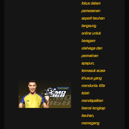
fokus dalam
pemesanan
seperti taruhan
langsung
online untuk
beragam
olahraga dan
permainan
apapun,
termasuk acara
khusus yang
mendunia. Kita
telah
mendapatkan
lisensi lengkap
taruhan,
memegang