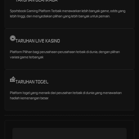
Sportsbook Gaming Platform Terbaik menawarkan lebih banyak game, odds yang
lebih tinggi, dan menyediakan pilihan yang lebih banyak untuk pemain.
TARUHAN LIVE KASINO
Platform Pilihan bagi perusahaan-perusahaan terbaik di dunia, dengan pilihan
variasi game terbanyak
TARUHAN TOGEL
Platform togel yang menarik dari perusahan terbaik di dunia yang menawarkan
hadiah kemenangan besar