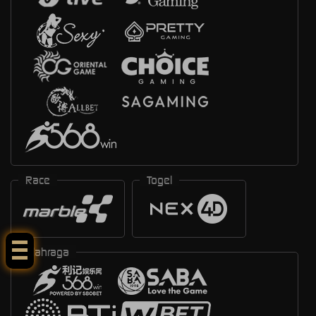
Race
Togel
Olahraga