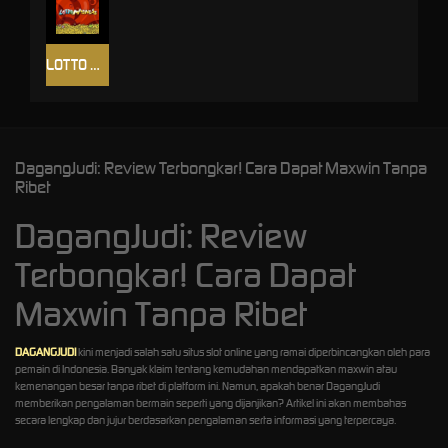
LOTTO MADNESS
DagangJudi: Review Terbongkar! Cara Dapat Maxwin Tanpa
Ribet
DagangJudi: Review
Terbongkar! Cara Dapat
Maxwin Tanpa Ribet
DAGANGJUDI
kini menjadi salah satu situs slot online yang ramai diperbincangkan oleh para
pemain di Indonesia. Banyak klaim tentang kemudahan mendapatkan maxwin atau
kemenangan besar tanpa ribet di platform ini. Namun, apakah benar DagangJudi
memberikan pengalaman bermain seperti yang dijanjikan? Artikel ini akan membahas
secara lengkap dan jujur berdasarkan pengalaman serta informasi yang terpercaya.