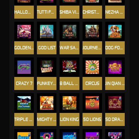
HALLOWIN
TUTTI FRUTTI
SHIBA VILLAGE
CHRISTMAS GIFT
NEZHA DEMON REBORN
GOLDEN LOTUS
GOD LIST
WAR SAINT
JOURNEY WEST
DOG FORTUNE
CRAZY 7
FUNKEY MONKEY
8 BALL SLOTS
CIRCUS
JIN QIAN WA
TRIPLE TWISTER
MIGHTY SPARTAN
LION KING
50 LIONS
50 DRAGONS