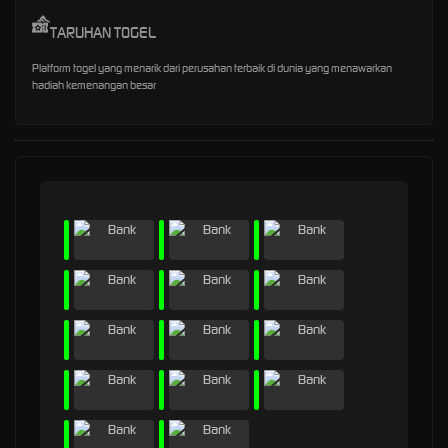
TARUHAN TOGEL
Platform togel yang menarik dari perusahan terbaik di dunia yang menawarkan
hadiah kemenangan besar