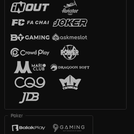
Poker