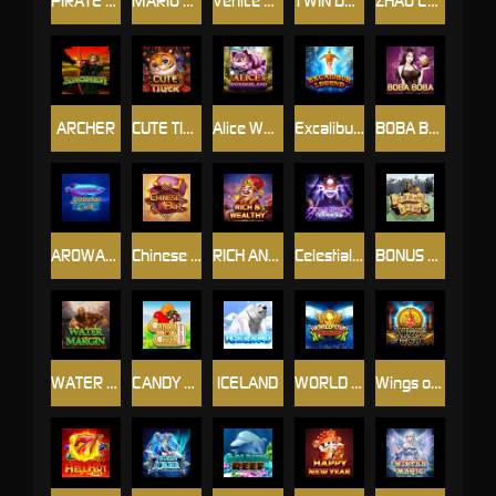
PIRATE LEGEND
MARIO AND FRIENDS
Venice Mask
TWIN DRAGON
ZHAO CAI TONG ZHI
ARCHER
CUTE TIGER
Alice Wonderland
Excalibur Legend
BOBA BOBA
AROWANAS LUCK
Chinese Fair
RICH AND WEALTHY
Celestial Goddess
BONUS BEAR
WATER MARGIN
CANDY CRUSH
ICELAND
WORLD CUP FRENZY
Wings of God