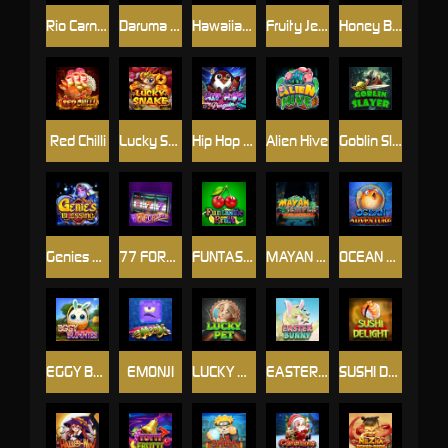
Rio Carnival
Daruma Block
Hawaiian Totem
Fruity Jester
Honey Bee Bee
Red Chilli
Lucky Snake
Hip Hop Penguin
Alien Hive
Goblin Slayer
Genies Blessing
77 FORTUNE
FUNTASTIC FRUIT
MAYAN TEMPLE
OCEAN ADVENTURE
EGGY BUNNIES
EMONJI
LUCKY PET
EASTER BUNNY
SUSHI DELIGHT