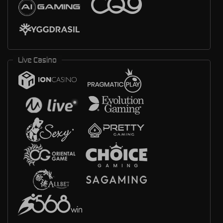
Live Casino