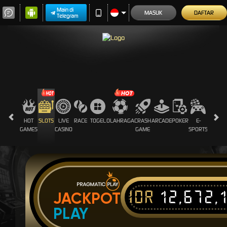
Main di
MASUK
DAFTAR
Telegram
HOT
SLOTS
LIVE
RACE
TOGEL
OLAHRAGA
CRASH
ARCADE
POKER
E-
SABUN
GAMES
CASINO
GAME
SPORTS
AYAM
IDR
12,672,
JACKPOT
PLAY