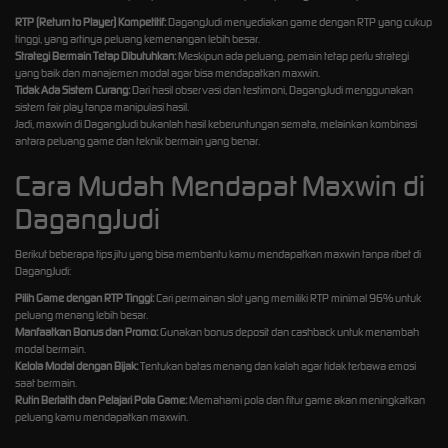
RTP (Return to Player) Kompetitif:
DagangJudi menyediakan game dengan RTP yang cukup
tinggi, yang artinya peluang kemenangan lebih besar.
Strategi Bermain Tetap Dibutuhkan:
Meskipun ada peluang, pemain tetap perlu strategi
yang baik dan manajemen modal agar bisa mendapatkan maxwin.
Tidak Ada Sistem Curang:
Dari hasil observasi dan testimoni, DagangJudi menggunakan
sistem fair play tanpa manipulasi hasil.
Jadi, maxwin di DagangJudi bukanlah hasil keberuntungan semata, melainkan kombinasi
antara peluang game dan teknik bermain yang benar.
Cara Mudah Mendapat Maxwin di
DagangJudi
Berikut beberapa tips jitu yang bisa membantu kamu mendapatkan maxwin tanpa ribet di
DagangJudi:
Pilih Game dengan RTP Tinggi:
Cari permainan slot yang memiliki RTP minimal 96% untuk
peluang menang lebih besar.
Manfaatkan Bonus dan Promo:
Gunakan bonus deposit dan cashback untuk menambah
modal bermain.
Kelola Modal dengan Bijak:
Tentukan batas menang dan kalah agar tidak terbawa emosi
saat bermain.
Rutin Berlatih dan Pelajari Pola Game:
Memahami pola dan fitur game akan meningkatkan
peluang kamu mendapatkan maxwin.