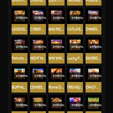
OPEN VAULT
CHILIHUAHUA
LUCKY FORTUNES
TREASURES OF ODIN
PHOENIX FEVER
RTP
82%
RTP
83%
RTP
91%
RTP
86%
RTP
81%
LEGEND OF INCA
CYBER GOD OF FORTUNE⁺
BAD RICH WOLF
CATLA'S MONEY MACHINE
CHINESE NEW YEAR 2
RTP
93%
RTP
87%
RTP
91%
RTP
82%
RTP
80%
Fortune Goddess
NIGHT MARKET
WIN WIN NEKO
Lucky Fortune 3x3
SWORD OF KING
RTP
88%
RTP
93%
RTP
93%
RTP
95%
RTP
89%
BUFFALO WAYS
COWBOYS
Roma Gladiatrix
TREASURE CRUISE
CRAZY BUFFALO
RTP
89%
RTP
80%
RTP
79%
RTP
86%
RTP
80%