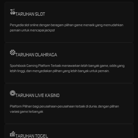
TARUHAN SLOT
Penyedia slot online dengan beragam pilihan game menarik yang memudahkan
pemain untuk mencapai jackpot
TARUHAN OLAHRAGA
Sportsbook Gaming Platform Terbaik menawarkan lebih banyak game, odds yang
lebih tinggi, dan menyediakan pilihan yang lebih banyak untuk pemain.
TARUHAN LIVE KASINO
Platform Pilihan bagi perusahaan-perusahaan terbaik di dunia, dengan pilihan
variasi game terbanyak
TARUHAN TOGEL