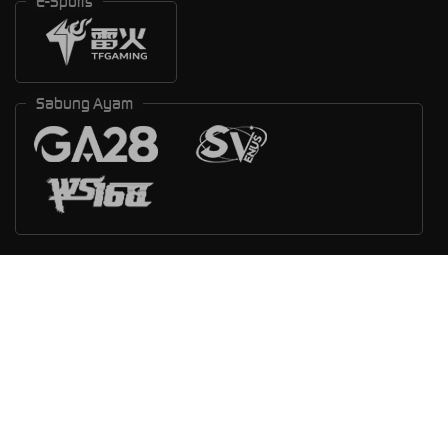
E-Sports
Sabung Ayam