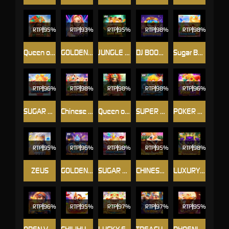
RTP
95%
RTP
93%
RTP
95%
RTP
98%
RTP
98%
Queen of Inca 2
GOLDEN IDOL
JUNGLE BANG BANG
DJ BOOM BOOM
Sugar Bang Bang 2
RTP
96%
RTP
98%
RTP
98%
RTP
98%
RTP
96%
SUGAR BANG BANG PLUS
Chinese New Year Moreways
Queen of Inca
SUPER ELEMENTS
POKER WIN 2
RTP
95%
RTP
96%
RTP
98%
RTP
95%
RTP
98%
ZEUS
GOLDEN GENIE
SUGAR BANG BANG
CHINESE NEW YEAR
LUXURY GOLDEN PANTHER
RTP
96%
RTP
95%
RTP
97%
RTP
97%
RTP
95%