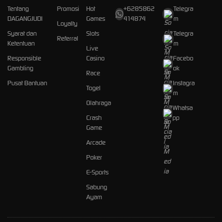
Tentang
Promosi
Hot
+6285862
Telegra
DAGANGJUDI
Games
414874
m
Loyalty
Syarat dan
Slots
Telegra
Referral
Ketentuan
m
Live
Responsible
Casino
Facebo
Gambling
ok
Race
Pusat Bantuan
Instagra
Togel
m
Olahraga
Whatsa
Crash
pp
Game
Arcade
Poker
E-Sports
Sabung
Ayam