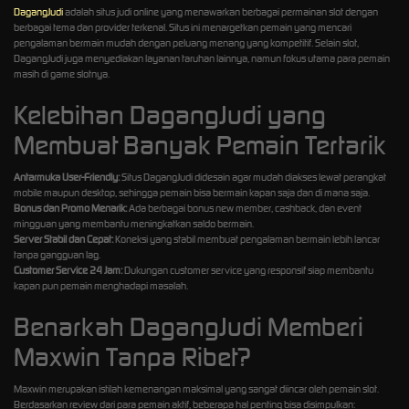
DagangJudi
adalah situs judi online yang menawarkan berbagai permainan slot dengan
berbagai tema dan provider terkenal. Situs ini menargetkan pemain yang mencari
pengalaman bermain mudah dengan peluang menang yang kompetitif. Selain slot,
DagangJudi juga menyediakan layanan taruhan lainnya, namun fokus utama para pemain
masih di game slotnya.
Kelebihan DagangJudi yang
Membuat Banyak Pemain Tertarik
Antarmuka User-Friendly:
Situs DagangJudi didesain agar mudah diakses lewat perangkat
mobile maupun desktop, sehingga pemain bisa bermain kapan saja dan di mana saja.
Bonus dan Promo Menarik:
Ada berbagai bonus new member, cashback, dan event
mingguan yang membantu meningkatkan saldo bermain.
Server Stabil dan Cepat:
Koneksi yang stabil membuat pengalaman bermain lebih lancar
tanpa gangguan lag.
Customer Service 24 Jam:
Dukungan customer service yang responsif siap membantu
kapan pun pemain menghadapi masalah.
Benarkah DagangJudi Memberi
Maxwin Tanpa Ribet?
Maxwin merupakan istilah kemenangan maksimal yang sangat diincar oleh pemain slot.
Berdasarkan review dari para pemain aktif, beberapa hal penting bisa disimpulkan: