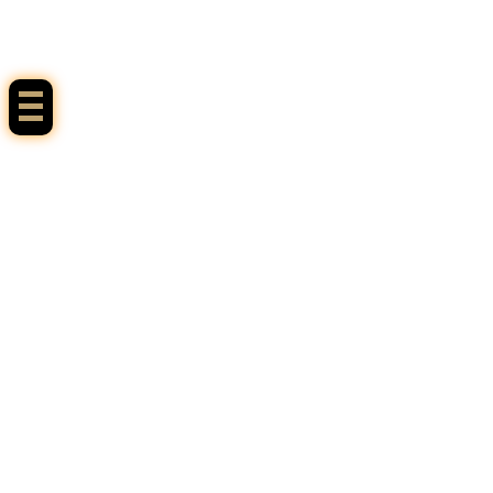
Tap Me!