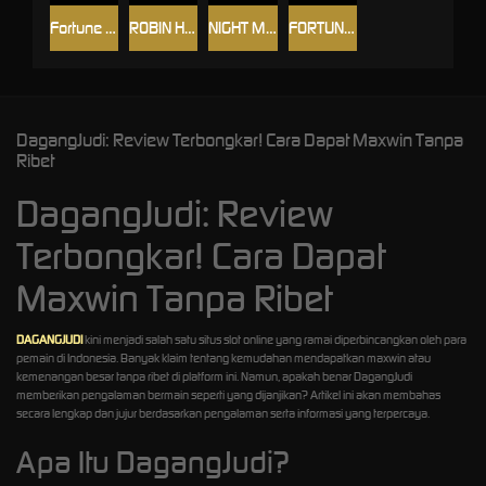
Fortune Money Boom
ROBIN HOOD
NIGHT MARKET 2
FORTUNE EGG
DagangJudi: Review Terbongkar! Cara Dapat Maxwin Tanpa
Ribet
DagangJudi: Review
Terbongkar! Cara Dapat
Maxwin Tanpa Ribet
DAGANGJUDI
kini menjadi salah satu situs slot online yang ramai diperbincangkan oleh para
pemain di Indonesia. Banyak klaim tentang kemudahan mendapatkan maxwin atau
kemenangan besar tanpa ribet di platform ini. Namun, apakah benar DagangJudi
memberikan pengalaman bermain seperti yang dijanjikan? Artikel ini akan membahas
secara lengkap dan jujur berdasarkan pengalaman serta informasi yang terpercaya.
Apa Itu DagangJudi?