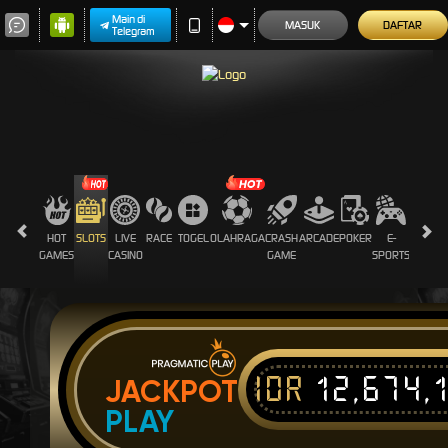
Main di
MASUK
DAFTAR
Telegram
HOT
SLOTS
LIVE
RACE
TOGEL
OLAHRAGA
CRASH
ARCADE
POKER
E-
SABUN
GAMES
CASINO
GAME
SPORTS
AYAM
IDR
12,674,
JACKPOT
PLAY