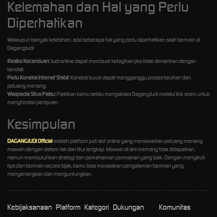
Kelemahan dan Hal yang Perlu
Diperhatikan
Walaupun banyak kelebihan, ada beberapa hal yang perlu diperhatikan saat bermain di
DagangJudi:
Resiko Kecanduan:
Judi online dapat membuat ketagihan jika tidak dimainkan dengan
kendali.
Perlu Koneksi Internet Stabil:
Koneksi buruk dapat mengganggu proses taruhan dan
peluang menang.
Waspadai Situs Palsu:
Pastikan kamu selalu mengakses DagangJudi melalui link resmi untuk
menghindari penipuan.
Kesimpulan
DAGANGJUDI Official
adalah platform judi slot online yang menawarkan peluang menang
maxwin dengan sistem fair dan fitur lengkap. Maxwin di sini memang bisa didapatkan,
namun membutuhkan strategi dan pemahaman permainan yang baik. Dengan mengikuti
tips dan bermain secara bijak, kamu bisa merasakan pengalaman bermain yang
menyenangkan dan menguntungkan.
Kebijaksanaan
Platform
Kategori
Dukungan
Komunitas