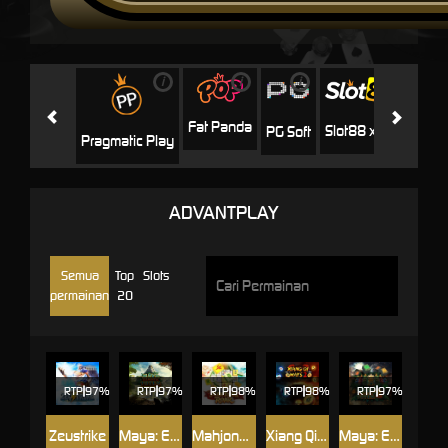
i
i
i
i
i
Facha
Fat Panda
Slot88 x PP
PG Soft
Pragmatic Play
ADVANTPLAY
Semua
Top
Slots
permainan
20
RTP
97%
RTP
97%
RTP
98%
RTP
98%
RTP
97%
Zeustrike
Maya: Elemental Totem
Mahjong Roar
Xiang Qi Ways 2
Maya: Elemental Totem 2