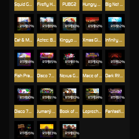
Squid Game 2: Mukunghwa
Firefly Hunter
PUBG2
Hungry Slime
Big Net Bass
RTP
87%
RTP
89%
RTP
90%
RTP
82%
RTP
82%
Cat & Mouse
Aztec: Bonus Hunt 2 Xmas
Kingyo Riches
Xmas Gift Delight
Infinity Ocean
RTP
88%
RTP
85%
RTP
81%
RTP
90%
RTP
92%
Fish Prawn Crab Bonanza
Disco 777
Nexus Gift Delight
Mace of Hercules
Dark Ritual
RTP
90%
RTP
91%
RTP
80%
RTP
94%
RTP
91%
Disco 777 Hold and Win
Jumanji Bonanza
Book of Safari
Leprechaun’s Fortune
Fantastic Beast
RTP
95%
RTP
83%
RTP
80%