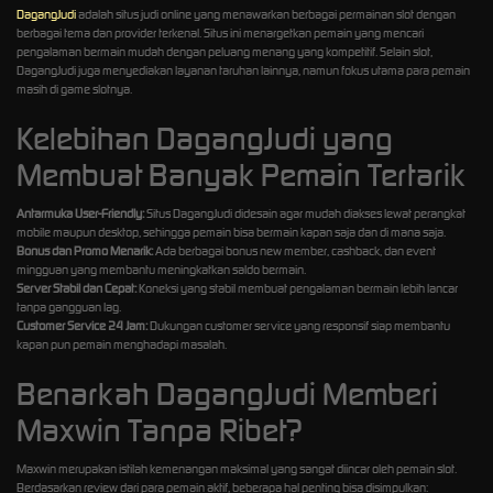
DagangJudi
adalah situs judi online yang menawarkan berbagai permainan slot dengan
berbagai tema dan provider terkenal. Situs ini menargetkan pemain yang mencari
pengalaman bermain mudah dengan peluang menang yang kompetitif. Selain slot,
DagangJudi juga menyediakan layanan taruhan lainnya, namun fokus utama para pemain
masih di game slotnya.
Kelebihan DagangJudi yang
Membuat Banyak Pemain Tertarik
Antarmuka User-Friendly:
Situs DagangJudi didesain agar mudah diakses lewat perangkat
mobile maupun desktop, sehingga pemain bisa bermain kapan saja dan di mana saja.
Bonus dan Promo Menarik:
Ada berbagai bonus new member, cashback, dan event
mingguan yang membantu meningkatkan saldo bermain.
Server Stabil dan Cepat:
Koneksi yang stabil membuat pengalaman bermain lebih lancar
tanpa gangguan lag.
Customer Service 24 Jam:
Dukungan customer service yang responsif siap membantu
kapan pun pemain menghadapi masalah.
Benarkah DagangJudi Memberi
Maxwin Tanpa Ribet?
Maxwin merupakan istilah kemenangan maksimal yang sangat diincar oleh pemain slot.
Berdasarkan review dari para pemain aktif, beberapa hal penting bisa disimpulkan: