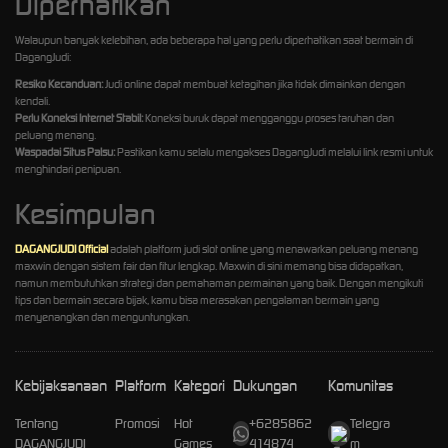
Diperhatikan
Walaupun banyak kelebihan, ada beberapa hal yang perlu diperhatikan saat bermain di
DagangJudi:
Resiko Kecanduan:
Judi online dapat membuat ketagihan jika tidak dimainkan dengan
kendali.
Perlu Koneksi Internet Stabil:
Koneksi buruk dapat mengganggu proses taruhan dan
peluang menang.
Waspadai Situs Palsu:
Pastikan kamu selalu mengakses DagangJudi melalui link resmi untuk
menghindari penipuan.
Kesimpulan
DAGANGJUDI Official
adalah platform judi slot online yang menawarkan peluang menang
maxwin dengan sistem fair dan fitur lengkap. Maxwin di sini memang bisa didapatkan,
namun membutuhkan strategi dan pemahaman permainan yang baik. Dengan mengikuti
tips dan bermain secara bijak, kamu bisa merasakan pengalaman bermain yang
menyenangkan dan menguntungkan.
Kebijaksanaan
Platform
Kategori
Dukungan
Komunitas
Tentang
Promosi
Hot
+6285862
Telegra
DAGANGJUDI
Games
414874
m