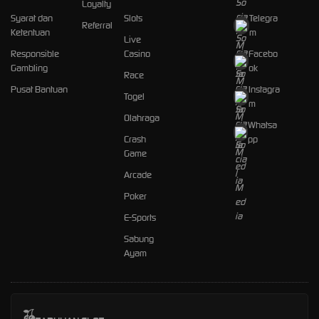
Loyalty
Syarat dan
Slots
Telegra
Referral
Ketentuan
m
Live
Responsible
Casino
Facebo
Gambling
ok
Race
Pusat Bantuan
Instagra
Togel
m
Olahraga
Whatsa
Crash
pp
Game
Arcade
Poker
E-Sports
Sabung
Ayam