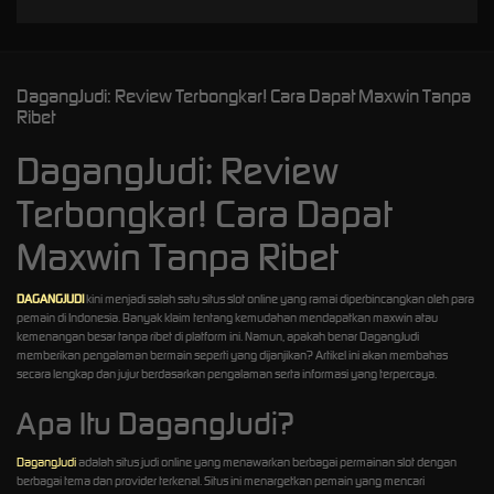
DagangJudi: Review Terbongkar! Cara Dapat Maxwin Tanpa
Ribet
DagangJudi: Review
Terbongkar! Cara Dapat
Maxwin Tanpa Ribet
DAGANGJUDI
kini menjadi salah satu situs slot online yang ramai diperbincangkan oleh para
pemain di Indonesia. Banyak klaim tentang kemudahan mendapatkan maxwin atau
kemenangan besar tanpa ribet di platform ini. Namun, apakah benar DagangJudi
memberikan pengalaman bermain seperti yang dijanjikan? Artikel ini akan membahas
secara lengkap dan jujur berdasarkan pengalaman serta informasi yang terpercaya.
Apa Itu DagangJudi?
DagangJudi
adalah situs judi online yang menawarkan berbagai permainan slot dengan
berbagai tema dan provider terkenal. Situs ini menargetkan pemain yang mencari