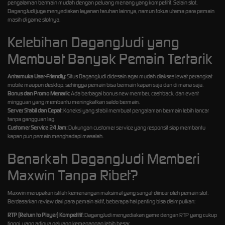
pengalaman bermain mudah dengan peluang menang yang kompetitif. Selain slot,
DagangJudi juga menyediakan layanan taruhan lainnya, namun fokus utama para pemain
masih di game slotnya.
Kelebihan DagangJudi yang
Membuat Banyak Pemain Tertarik
Antarmuka User-Friendly:
Situs DagangJudi didesain agar mudah diakses lewat perangkat
mobile maupun desktop, sehingga pemain bisa bermain kapan saja dan di mana saja.
Bonus dan Promo Menarik:
Ada berbagai bonus new member, cashback, dan event
mingguan yang membantu meningkatkan saldo bermain.
Server Stabil dan Cepat:
Koneksi yang stabil membuat pengalaman bermain lebih lancar
tanpa gangguan lag.
Customer Service 24 Jam:
Dukungan customer service yang responsif siap membantu
kapan pun pemain menghadapi masalah.
Benarkah DagangJudi Memberi
Maxwin Tanpa Ribet?
Maxwin merupakan istilah kemenangan maksimal yang sangat diincar oleh pemain slot.
Berdasarkan review dari para pemain aktif, beberapa hal penting bisa disimpulkan:
RTP (Return to Player) Kompetitif:
DagangJudi menyediakan game dengan RTP yang cukup
tinggi, yang artinya peluang kemenangan lebih besar.