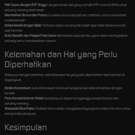
Pilih Game dengan RTP Tinggi:
Cari permainan slot yang memiliki RTP minimal 96% untuk
peluang menang lebih besar.
Manfaatkan Bonus dan Promo:
Gunakan bonus deposit dan cashback untuk menambah
modal bermain.
Kelola Modal dengan Bijak:
Tentukan batas menang dan kalah agar tidak terbawa emosi
saat bermain.
Rutin Berlatih dan Pelajari Pola Game:
Memahami pola dan fitur game akan meningkatkan
peluang kamu mendapatkan maxwin.
Kelemahan dan Hal yang Perlu
Diperhatikan
Walaupun banyak kelebihan, ada beberapa hal yang perlu diperhatikan saat bermain di
DagangJudi:
Resiko Kecanduan:
Judi online dapat membuat ketagihan jika tidak dimainkan dengan
kendali.
Perlu Koneksi Internet Stabil:
Koneksi buruk dapat mengganggu proses taruhan dan
peluang menang.
Waspadai Situs Palsu:
Pastikan kamu selalu mengakses DagangJudi melalui link resmi untuk
menghindari penipuan.
Kesimpulan