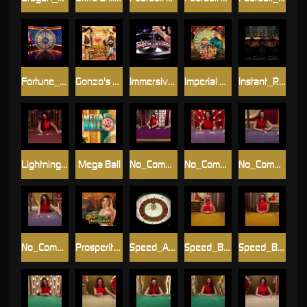
Fortune_Wheel
Gonzo's Treasure Map
Immersive_Roulette
Imperial Quest
Instant_Roulette
Lightning_Baccarat
Mega Ball
No_Comm_Baccarat
No_Comm_Speed_Baccarat_A
No_Comm_Speed_Baccarat_B
No_Comm_Speed_Baccarat_C
Prosperity Tree Baccarat
Speed_Auto_Roulette
Speed_Baccarat_A
Speed_Baccarat_B