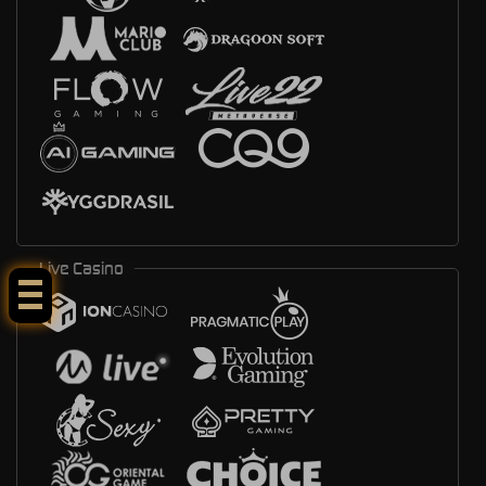
Live Casino