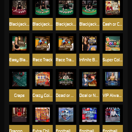
Blackjack_VIP_Z
Blackjack_White_A
Blackjack_White_B
Blackjack_White_C
Cash or Crash
Easy Blackjack
Race Track
Race Track First Person
Infinite Bet Stacker Blackjack
Super Color Game
Craps
Crazy Coin Flip
Dead or Alive: Saloon
Deal or No Deal
VIP Always 6 Blackjack 1
Dragon_Tiger
Extra Chilli Epic Spin
Football Studio
Football Studio Dice
Football_Studio