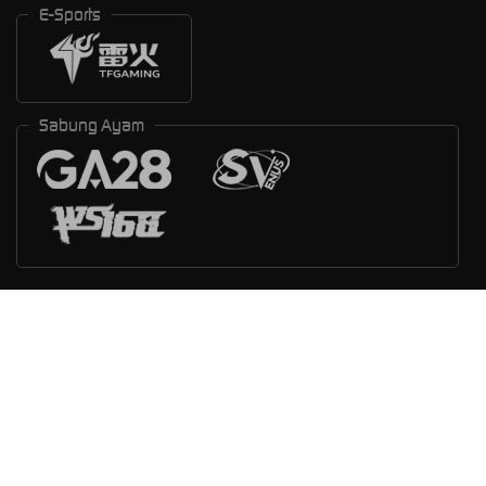
E-Sports
Sabung Ayam