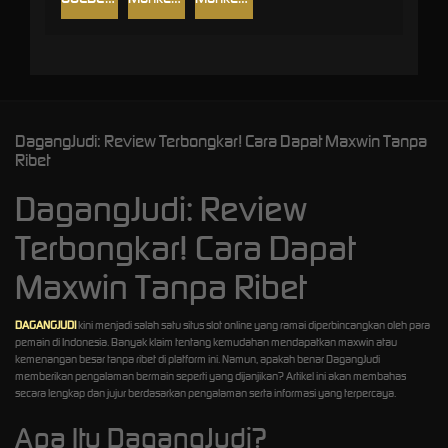
DagangJudi: Review Terbongkar! Cara Dapat Maxwin Tanpa
Ribet
DagangJudi: Review
Terbongkar! Cara Dapat
Maxwin Tanpa Ribet
DAGANGJUDI
kini menjadi salah satu situs slot online yang ramai diperbincangkan oleh para
pemain di Indonesia. Banyak klaim tentang kemudahan mendapatkan maxwin atau
kemenangan besar tanpa ribet di platform ini. Namun, apakah benar DagangJudi
memberikan pengalaman bermain seperti yang dijanjikan? Artikel ini akan membahas
secara lengkap dan jujur berdasarkan pengalaman serta informasi yang terpercaya.
Apa Itu DagangJudi?