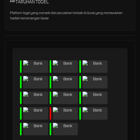
TARUHAN TOGEL
Platform togel yang menarik dari perusahan terbaik di dunia yang menawarkan
hadiah kemenangan besar