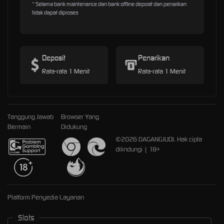
* Selama bank maintenance dan bank offline deposit dan penarikan
tidak dapat diproses
Deposit
Penarikan
Rata-rata 1 Menit
Rata-rata 1 Menit
Tanggung Jawab
Browser Yang
Bermain
Didukung
©2026 DAGANGJUDI. Hak cipta
dilindungi | 18+
Platform Penyedia Layanan
Slots