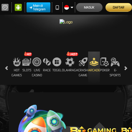
Main di
MASUK
DAFTAR
Telegram
HOT
SLOTS
LIVE
RACE
TOGEL
OLAHRAGA
CRASH
ARCADE
POKER
E-
SABUN
GAMES
CASINO
GAME
SPORTS
AYAM