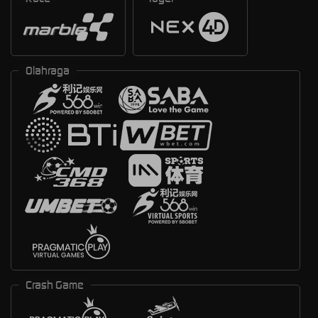
Olahraga
Crash Game