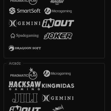
Arcade