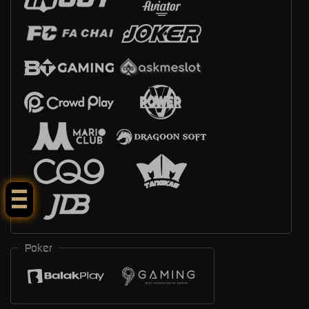
Poker