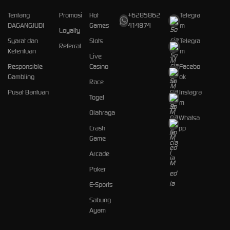
Tentang
Promosi
Hot
+6285862
Telegra
DAGANGJUDI
Games
414874
m
Loyalty
Syarat dan
Slots
Telegra
Referral
Ketentuan
m
Live
Responsible
Casino
Facebo
Gambling
ok
Race
Pusat Bantuan
Instagra
Togel
m
Olahraga
Whatsa
Crash
pp
Game
Arcade
Poker
E-Sports
Sabung
Ayam